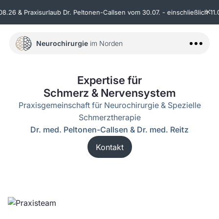
✕
8.26 & Praxisurlaub Dr. Peltonen-Callsen vom 30.07. - einschließlich 11.0
Neurochirurgie
im Norden
Startseite
Expertise für
Schmerz & Nervensystem
Sprechzeiten
Praxisgemeinschaft für Neurochirurgie & Spezielle
Standort
Schmerztherapie
Dr. med. Peltonen-Callsen & Dr. med. Reitz
Leistungsspektrum
Kontakt
Unser Team
Kooperationspartner